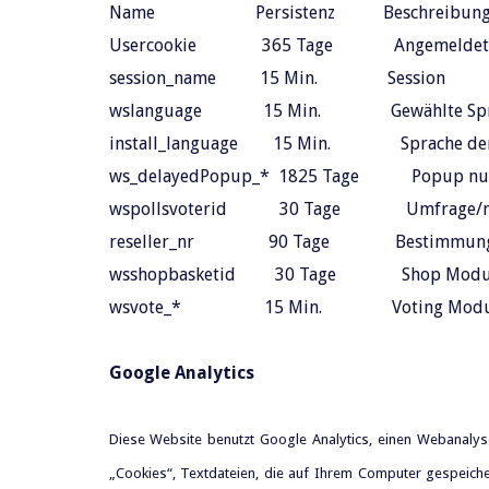
Name Persistenz Beschrei
Usercookie 365 Tage Angemeldet
session_name 15 Min. Sess
wslanguage 15 Min. Gewählte S
install_language 15 Min. Sprache der C
ws_delayedPopup_* 1825 Tage Popup nur 
wspollsvoterid 30 Tage Umfrage/nur e
reseller_nr 90 Tage Bestimmung des
wsshopbasketid 30 Tage Shop Modul 
wsvote_* 15 Min. Voting Modul Er
Google Analytics
Diese Website benutzt Google Analytics, einen Webanalys
„Cookies“, Textdateien, die auf Ihrem Computer gespeich