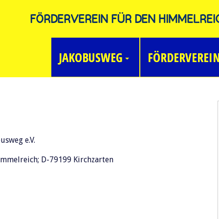
FÖRDERVEREIN FÜR DEN HIMMELREI
JAKOBUSWEG
FÖRDERVEREI
usweg e.V.
mmelreich; D-79199 Kirchzarten